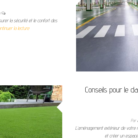
n
urer la sécurité et le confort des
ntinuer la lecture
Conseils pour le da
Par
L’aménagement extérieur de votre m
et créer un espace