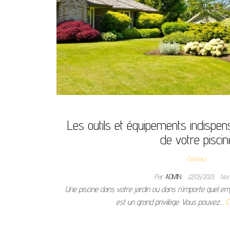
Les outils et équipements indispens
de votre pisci
Extérieur
Par
ADMIN
22/05/2023
No
Une piscine dans votre jardin ou dans n’importe quel e
est un grand privilège. Vous pouvez…
C