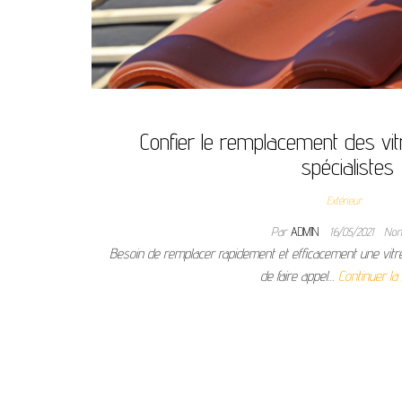
Confier le remplacement des vi
spécialistes
Extérieur
Par
ADMIN
16/05/2021
No
Besoin de remplacer rapidement et efficacement une vitre
de faire appel…
Continuer la 