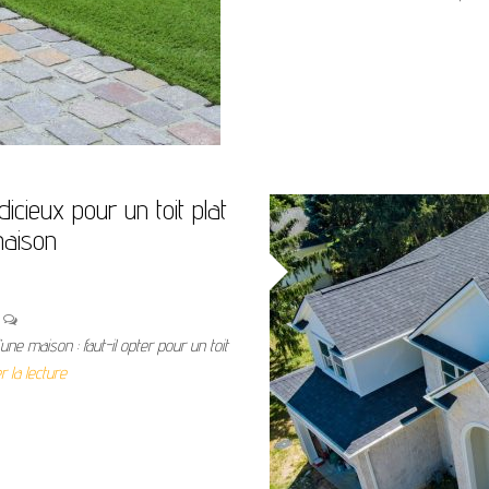
icieux pour un toit plat
maison
n
ne maison : faut-il opter pour un toit
r la lecture