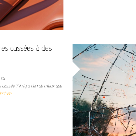
tres cassées à des
n
 cassée ? Il n’y a rien de mieux que
lecture