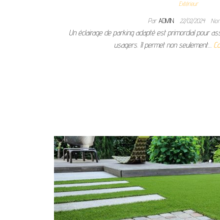
Extérieur
Par
ADMIN
22/02/2024
No
Un éclairage de parking adapté est primordial pour ass
usagers. Il permet non seulement…
Co