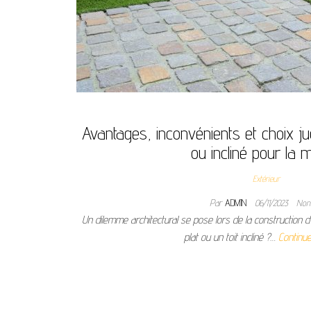
Avantages, inconvénients et choix jud
ou incliné pour la 
Extérieur
Par
ADMIN
06/11/2023
No
Un dilemme architectural se pose lors de la construction d’u
plat ou un toit incliné ?…
Continue