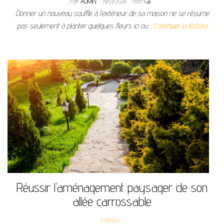
Par
ADMIN
19/01/2026
Non
Donner un nouveau souffle à l’extérieur de sa maison ne se résume
pas seulement à planter quelques fleurs ici ou…
Continuer la lecture
Réussir l’aménagement paysager de son
allée carrossable
Extérieur