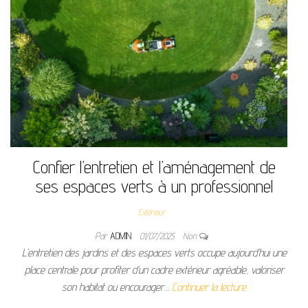
Confier l’entretien et l’aménagement de
ses espaces verts à un professionnel
Extérieur
Par
ADMIN
01/07/2025
Non
L’entretien des jardins et des espaces verts occupe aujourd’hui une
place centrale pour profiter d’un cadre extérieur agréable, valoriser
son habitat ou encourager…
Continuer la lecture