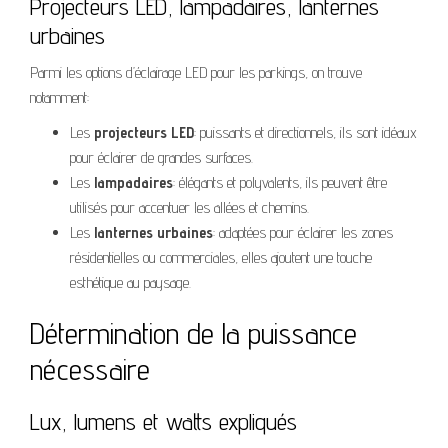
Projecteurs LED, lampadaires, lanternes
urbaines
Parmi les options d’éclairage LED pour les parkings, on trouve
notamment:
Les
projecteurs LED
: puissants et directionnels, ils sont idéaux
pour éclairer de grandes surfaces.
Les
lampadaires
: élégants et polyvalents, ils peuvent être
utilisés pour accentuer les allées et chemins.
Les
lanternes urbaines
: adaptées pour éclairer les zones
résidentielles ou commerciales, elles ajoutent une touche
esthétique au paysage.
Détermination de la puissance
nécessaire
Lux, lumens et watts expliqués