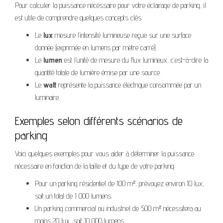
Pour calculer la puissance nécessaire pour votre éclairage de parking, il
est utile de comprendre quelques concepts clés:
Le
lux
mesure l’intensité lumineuse reçue sur une surface
donnée (exprimée en lumens par mètre carré).
Le
lumen
est l’unité de mesure du flux lumineux, c’est-à-dire la
quantité totale de lumière émise par une source.
Le
watt
représente la puissance électrique consommée par un
luminaire.
Exemples selon différents scénarios de
parking
Voici quelques exemples pour vous aider à déterminer la puissance
nécessaire en fonction de la taille et du type de votre parking:
Pour un parking résidentiel de 100 m², prévoyez environ 10 lux,
soit un total de 1 000 lumens.
Un parking commercial ou industriel de 500 m² nécessitera au
moins 20 lux, soit 10 000 lumens.