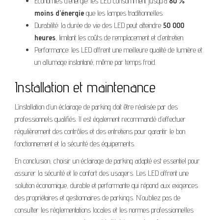
Économies d’énergie: les LED consomment jusqu’à
80 %
moins d’énergie
que les lampes traditionnelles.
Durabilité: la durée de vie des LED peut atteindre
50 000
heures
, limitant les coûts de remplacement et d’entretien.
Performance: les LED offrent une meilleure qualité de lumière et
un allumage instantané, même par temps froid.
Installation et maintenance
L’installation d’un éclairage de parking doit être réalisée par des
professionnels qualifiés. Il est également recommandé d’effectuer
régulièrement des contrôles et des entretiens pour garantir le bon
fonctionnement et la sécurité des équipements.
En conclusion, choisir un éclairage de parking adapté est essentiel pour
assurer la sécurité et le confort des usagers. Les LED offrent une
solution économique, durable et performante qui répond aux exigences
des propriétaires et gestionnaires de parkings. N’oubliez pas de
consulter les réglementations locales et les normes professionnelles