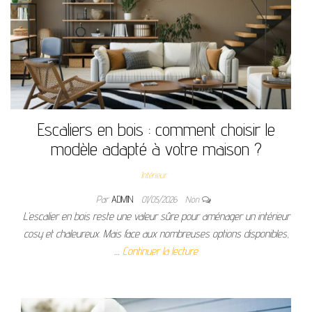
Escaliers en bois : comment choisir le
modèle adapté à votre maison ?
Intérieur
Par
ADMIN
01/05/2026
Non
L’escalier en bois reste une valeur sûre pour aménager un intérieur
cosy et chaleureux. Mais face aux nombreuses options disponibles,
…
Continuer la lecture