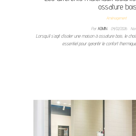
ossature boi
Aménagement
Par
ADMIN
04/02/2026
No
Lorsqu’il s’agit d’isoler une maison à ossature bois, le cho
essentiel pour garantir le confort thermiq