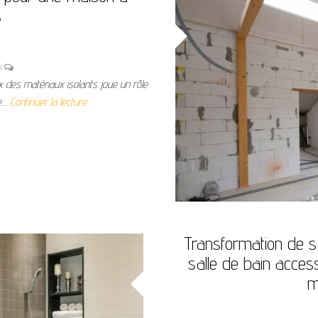
s
n
ix des matériaux isolants joue un rôle
ue…
Continuer la lecture
Transformation de s
salle de bain acces
m