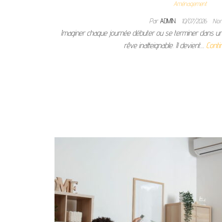
Aménagement
Par
ADMIN
10/07/2026
No
Imaginer chaque journée débuter ou se terminer dans une 
rêve inatteignable. Il devient…
Conti