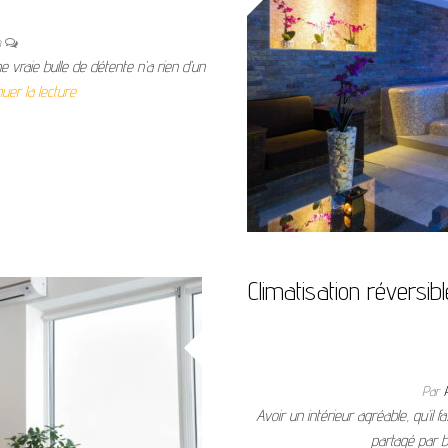
n
vraie bulle de détente n’a rien d’un
nuer la lecture
Climatisation réversibl
Par
Avoir un intérieur agréable, qu’il
partagé par 