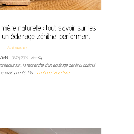
umière naturelle : tout savoir sur les
r un éclairage zénithal performant
Aménagement
ADMIN
08/04/2026
Non
hitecturaux, la recherche d’un éclairage zénithal optimal
 vraie priorité. Par…
Continuer la lecture