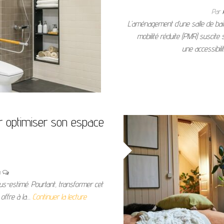
Par
L’aménagement d’une salle de ba
mobilité réduite (PMR) suscite
une accessibili
r optimiser son espace
n
s-estimé. Pourtant, transformer cet
 offre à la…
Continuer la lecture