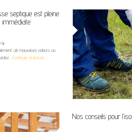
se septique est pleine
e immédiate
n
ulement, de mauvaises odeurs ou
ssédez…
Continuer la lecture
Nos conseils pour l’is