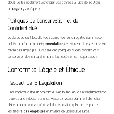
cloud. Veillez également à protéger vos données à l’aide de solutions
de
cryptage
adéquates.
Politiques de Conservation et de
Confidentialité
La durée pendant laquelle vous conservez les enregistrements vidéo
doit être conforme aux
réglementations
en vigueur et respecter la vie
privée des employés. Établissez des politiques claires concernant la
conservation des enregistrements, leur accès et leur suppression.
Conformité Légale et Éthique
Respect de la Législation
Il est impératif d’être en conformité avec toutes les lois et réglementations
relatives à la vidéosurveillance. Assurez-vous notamment d’afficher
clairement un panneau informant du dispositif en place et respectez
les
droits des employés
en matière de vidéosurveillance.