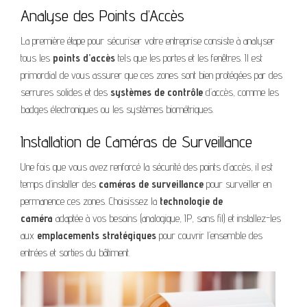
Analyse des Points d’Accès
La première étape pour sécuriser votre entreprise consiste à analyser
tous les
points d’accès
tels que les portes et les fenêtres. Il est
primordial de vous assurer que ces zones sont bien protégées par des
serrures solides et des
systèmes de contrôle
d’accès, comme les
badges électroniques ou les systèmes biométriques.
Installation de Caméras de Surveillance
Une fois que vous avez renforcé la sécurité des points d’accès, il est
temps d’installer des
caméras de surveillance
pour surveiller en
permanence ces zones. Choisissez la
technologie de
caméra
adaptée à vos besoins (analogique, IP, sans fil) et installez-les
aux
emplacements stratégiques
pour couvrir l’ensemble des
entrées et sorties du bâtiment.