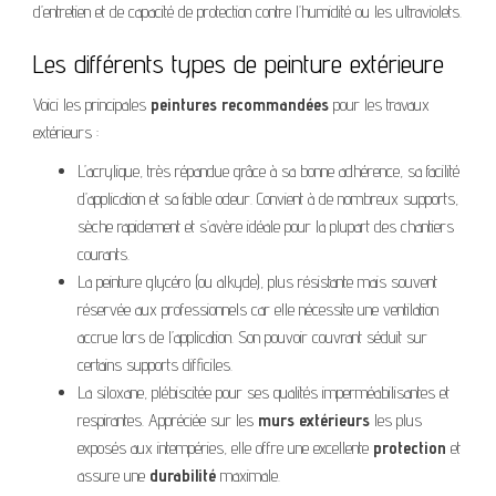
d’entretien et de capacité de protection contre l’humidité ou les ultraviolets.
Les différents types de peinture extérieure
Voici les principales
peintures recommandées
pour les travaux
extérieurs :
L’acrylique, très répandue grâce à sa bonne adhérence, sa facilité
d’application et sa faible odeur. Convient à de nombreux supports,
sèche rapidement et s’avère idéale pour la plupart des chantiers
courants.
La peinture glycéro (ou alkyde), plus résistante mais souvent
réservée aux professionnels car elle nécessite une ventilation
accrue lors de l’application. Son pouvoir couvrant séduit sur
certains supports difficiles.
La siloxane, plébiscitée pour ses qualités imperméabilisantes et
respirantes. Appréciée sur les
murs extérieurs
les plus
exposés aux intempéries, elle offre une excellente
protection
et
assure une
durabilité
maximale.