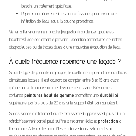
besoin, un traitement spécifique.
Réparer immédiatement les micro-fissures pour éviter une
infiltration de l’eau sous la couche protectrice.
Veiller à l’environnement proche (végétation trop dense, gouttières
bouchées) aide également à prévenir l’apparition prématurée de taches
disgracieuses ou de traces dues à une mauvaise évacuation de l’eau.
À quelle fréquence repeindre une façade ?
Selon le type de produits employés, la qualité de la pose et les conditions
climatiques locales, il est courant de compter entre 8 et 15 ans avant
qu’une nouvelle intervention ne devienne nécessaire. Néanmoins,
certaines
peintures haut de gamme
promettent une
durabilité
supérieure, parfois plus de 20 ans si le support était sain au départ.
Si des signes d’effritement ou de ternissement apparaissent plus tôt, un
rafraîchissement partiel peut suffire à redonner éclat et
protection
à
l’ensemble. Adapter les contrôles et interventions évite de devoir