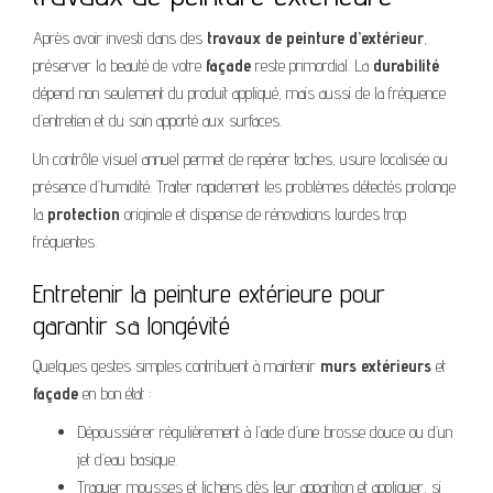
Après avoir investi dans des
travaux de peinture d’extérieur
,
préserver la beauté de votre
façade
reste primordial. La
durabilité
dépend non seulement du produit appliqué, mais aussi de la fréquence
d’entretien et du soin apporté aux surfaces.
Un contrôle visuel annuel permet de repérer taches, usure localisée ou
présence d’humidité. Traiter rapidement les problèmes détectés prolonge
la
protection
originale et dispense de rénovations lourdes trop
fréquentes.
Entretenir la peinture extérieure pour
garantir sa longévité
Quelques gestes simples contribuent à maintenir
murs extérieurs
et
façade
en bon état :
Dépoussiérer régulièrement à l’aide d’une brosse douce ou d’un
jet d’eau basique.
Traquer mousses et lichens dès leur apparition et appliquer, si