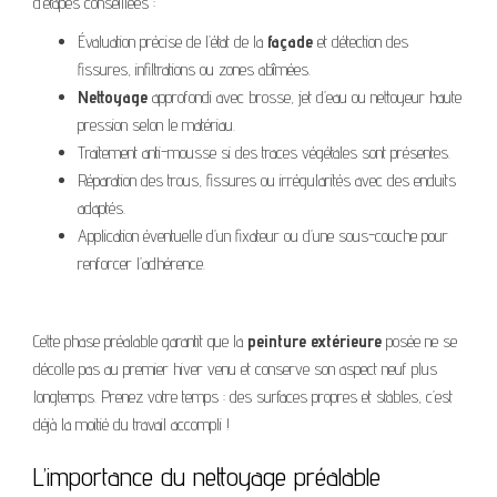
d’étapes conseillées :
Évaluation précise de l’état de la
façade
et détection des
fissures, infiltrations ou zones abîmées.
Nettoyage
approfondi avec brosse, jet d’eau ou nettoyeur haute
pression selon le matériau.
Traitement anti-mousse si des traces végétales sont présentes.
Réparation des trous, fissures ou irrégularités avec des enduits
adaptés.
Application éventuelle d’un fixateur ou d’une sous-couche pour
renforcer l’adhérence.
Cette phase préalable garantit que la
peinture extérieure
posée ne se
décolle pas au premier hiver venu et conserve son aspect neuf plus
longtemps. Prenez votre temps : des surfaces propres et stables, c’est
déjà la moitié du travail accompli !
L’importance du nettoyage préalable