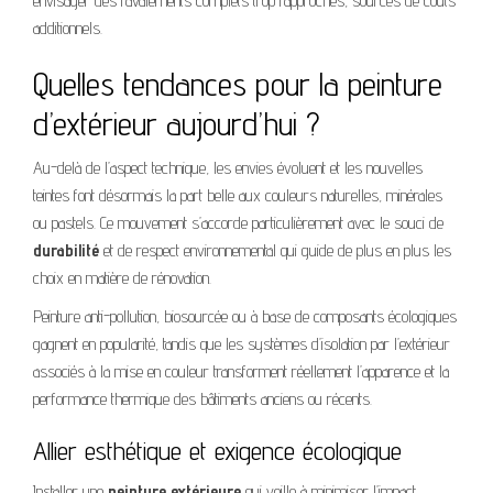
envisager des ravalements complets trop rapprochés, sources de coûts
additionnels.
Quelles tendances pour la peinture
d’extérieur aujourd’hui ?
Au-delà de l’aspect technique, les envies évoluent et les nouvelles
teintes font désormais la part belle aux couleurs naturelles, minérales
ou pastels. Ce mouvement s’accorde particulièrement avec le souci de
durabilité
et de respect environnemental qui guide de plus en plus les
choix en matière de rénovation.
Peinture anti-pollution, biosourcée ou à base de composants écologiques
gagnent en popularité, tandis que les systèmes d’isolation par l’extérieur
associés à la mise en couleur transforment réellement l’apparence et la
performance thermique des bâtiments anciens ou récents.
Allier esthétique et exigence écologique
Installer une
peinture extérieure
qui veille à minimiser l’impact