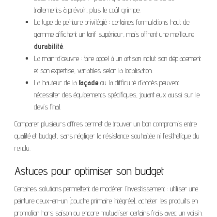
traitements à prévoir, plus le coût grimpe.
Le type de peinture privilégié : certaines formulations haut de
gamme affichent un tarif supérieur, mais offrent une meilleure
durabilité
.
La main-d’œuvre : faire appel à un artisan inclut son déplacement
et son expertise, variables selon la localisation.
La hauteur de la
façade
ou la difficulté d’accès peuvent
nécessiter des équipements spécifiques, jouant eux aussi sur le
devis final.
Comparer plusieurs offres permet de trouver un bon compromis entre
qualité et budget, sans négliger la résistance souhaitée ni l’esthétique du
rendu.
Astuces pour optimiser son budget
Certaines solutions permettent de modérer l’investissement : utiliser une
peinture deux-en-un (couche primaire intégrée), acheter les produits en
promotion hors saison ou encore mutualiser certains frais avec un voisin.