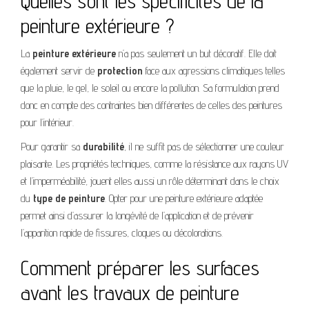
Quelles sont les spécificités de la
peinture extérieure ?
La
peinture extérieure
n’a pas seulement un but décoratif. Elle doit
également servir de
protection
face aux agressions climatiques telles
que la pluie, le gel, le soleil ou encore la pollution. Sa formulation prend
donc en compte des contraintes bien différentes de celles des peintures
pour l’intérieur.
Pour garantir sa
durabilité
, il ne suffit pas de sélectionner une couleur
plaisante. Les propriétés techniques, comme la résistance aux rayons UV
et l’imperméabilité, jouent elles aussi un rôle déterminant dans le choix
du
type de peinture
. Opter pour une peinture extérieure adaptée
permet ainsi d’assurer la longévité de l’application et de prévenir
l’apparition rapide de fissures, cloques ou décolorations.
Comment préparer les surfaces
avant les travaux de peinture