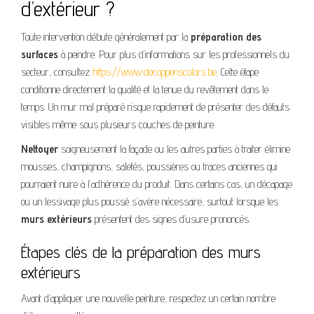
d’extérieur ?
Toute intervention débute généralement par la
préparation des
surfaces
à peindre. Pour plus d’informations sur les professionnels du
secteur, consultez
https://www.decoppenscolors.be
. Cette étape
conditionne directement la qualité et la tenue du revêtement dans le
temps. Un mur mal préparé risque rapidement de présenter des défauts
visibles même sous plusieurs couches de peinture.
Nettoyer
soigneusement la façade ou les autres parties à traiter élimine
mousses, champignons, saletés, poussières ou traces anciennes qui
pourraient nuire à l’adhérence du produit. Dans certains cas, un décapage
ou un lessivage plus poussé s’avère nécessaire, surtout lorsque les
murs extérieurs
présentent des signes d’usure prononcés.
Étapes clés de la préparation des murs
extérieurs
Avant d’appliquer une nouvelle peinture, respectez un certain nombre