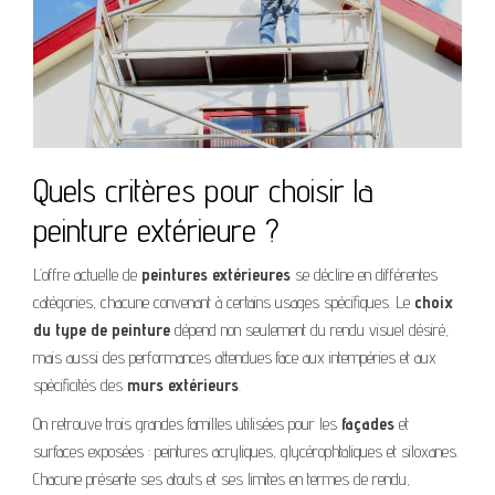
Quels critères pour choisir la
peinture extérieure ?
L’offre actuelle de
peintures extérieures
se décline en différentes
catégories, chacune convenant à certains usages spécifiques. Le
choix
du type de peinture
dépend non seulement du rendu visuel désiré,
mais aussi des performances attendues face aux intempéries et aux
spécificités des
murs extérieurs
.
On retrouve trois grandes familles utilisées pour les
façades
et
surfaces exposées : peintures acryliques, glycérophtaliques et siloxanes.
Chacune présente ses atouts et ses limites en termes de rendu,