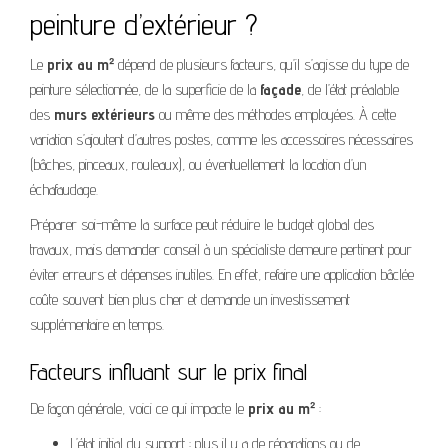
peinture d’extérieur ?
Le
prix au m²
dépend de plusieurs facteurs, qu’il s’agisse du type de
peinture sélectionnée, de la superficie de la
façade
, de l’état préalable
des
murs extérieurs
ou même des méthodes employées. À cette
variation s’ajoutent d’autres postes, comme les accessoires nécessaires
(bâches, pinceaux, rouleaux), ou éventuellement la location d’un
échafaudage.
Préparer soi-même la surface peut réduire le budget global des
travaux, mais demander conseil à un spécialiste demeure pertinent pour
éviter erreurs et dépenses inutiles. En effet, refaire une application bâclée
coûte souvent bien plus cher et demande un investissement
supplémentaire en temps.
Facteurs influant sur le prix final
De façon générale, voici ce qui impacte le
prix au m²
:
L’état initial du support : plus il y a de réparations ou de