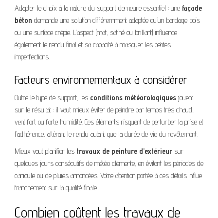
Adapter le choix à la nature du support demeure essentiel : une
façade
béton
demande une solution différemment adaptée qu’un bardage bois
ou une surface crépie. L’aspect (mat, satiné ou brillant) influence
également le rendu final et sa capacité à masquer les petites
imperfections.
Facteurs environnementaux à considérer
Outre le type de support, les
conditions météorologiques
jouent
sur le résultat : il vaut mieux éviter de peindre par temps très chaud,
vent fort ou forte humidité. Ces éléments risquent de perturber la prise et
l’adhérence, altérant le rendu autant que la durée de vie du revêtement.
Mieux vaut planifier les
travaux de peinture d’extérieur
sur
quelques jours consécutifs de météo clémente, en évitant les périodes de
canicule ou de pluies annoncées. Votre attention portée à ces détails influe
franchement sur la qualité finale.
Combien coûtent les travaux de