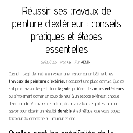
Réussir ses travaux de
peinture d’extérieur : conseils
pratiques et étapes
essentielles
02/06/2026
Non
Par
ADMIN
Quand il s’agit de mettre en valeur une maison ou un bâtiment, les
travaux de peinture d’extérieur
occupent une place centrale. Que ce
soit pour raviver l’aspect d’une
façade
, protéger des
murs extérieurs
ou simplement donner un coup de neuf à un espace extérieur, chaque
détail compte. À travers cet article, découvrez tout ce qu’il est utile de
savoir pour obtenir un résultat
durable
et esthétique, que vous soyez
bricoleur du dimanche ou amateur éclairé.