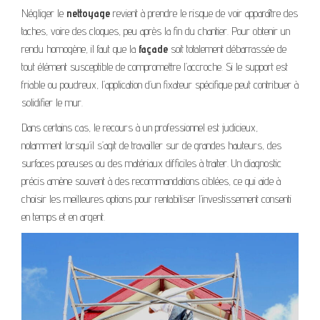
Négliger le
nettoyage
revient à prendre le risque de voir apparaître des
taches, voire des cloques, peu après la fin du chantier. Pour obtenir un
rendu homogène, il faut que la
façade
soit totalement débarrassée de
tout élément susceptible de compromettre l’accroche. Si le support est
friable ou poudreux, l’application d’un fixateur spécifique peut contribuer à
solidifier le mur.
Dans certains cas, le recours à un professionnel est judicieux,
notamment lorsqu’il s’agit de travailler sur de grandes hauteurs, des
surfaces poreuses ou des matériaux difficiles à traiter. Un diagnostic
précis amène souvent à des recommandations ciblées, ce qui aide à
choisir les meilleures options pour rentabiliser l’investissement consenti
en temps et en argent.