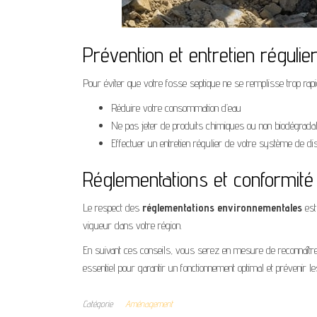
Prévention et entretien régulie
Pour éviter que votre fosse septique ne se remplisse trop rap
Réduire votre consommation d’eau
Ne pas jeter de produits chimiques ou non biodégradab
Effectuer un entretien régulier de votre système de disp
Réglementations et conformité
Le respect des
réglementations environnementales
est
vigueur dans votre région.
En suivant ces conseils, vous serez en mesure de reconnaître 
essentiel pour garantir un fonctionnement optimal et prévenir le
Catégorie
Aménagement