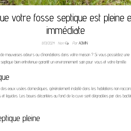
e votre fosse septique est pleine 
immédiate
11/01/2024
Non
Par
ADMIN
, de mauvaises odeurs ou d’inondations dans votre maison ? Si vous possédez une
 septique bien entretenue garantit un environnement sain pour vous et votre famille.
que
des eaux usées domestiques, généralement installé dans les habitations non raccor
es et liquides. Les boues décantées au fond de la cuve sont dégradées par des bacté
ptique pleine