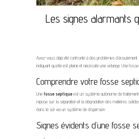
Les signes alarmants qu
Avez-vous déjà été confronté à des problèmes d’écoulement
indiquant qu’elle est pleine et nécessite une vidange. Une fosse
Comprendre votre fosse septi
Une
fosse septique
est un système autonome de traitement 
repose sur la séparation et la dégradation des matières solid
dans le sol via un système de dispersion.
Signes évidents d’une fosse se