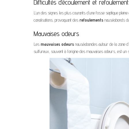
Difficultés d’écoulement et refoulemen
L’un des signes les plus courants d’une fosse septique pleine
canalisations, provoquant des
refoulements
nauséabonds dans
Mauvaises odeurs
Les
mauvaises odeurs
nauséabondes autour de la zone d’in
sulfureux, souvent à l’origine des mauvaises odeurs, est un si