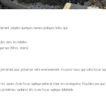
r
idement, adoptez quelques bonnes pratiques telles que :
les dans les toilettes
ersion (filtres, drains)
 primordial pour préserver notre environnement. Assurez-vous que votre fosse sept
les signes d’une fosse septique pleine et d’agir en conséquence. N’oubliez pas que l
s problèmes sanitaires liés à une fosse septique défaillante.