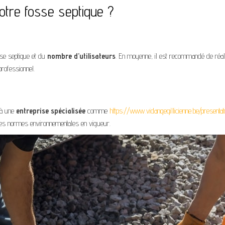
tre fosse septique ?
se septique et du
nombre d’utilisateurs
. En moyenne, il est recommandé de réali
professionnel.
e à une
entreprise spécialisée
comme
https://www.vidangegillicienne.be/presentat
 les normes environnementales en vigueur.