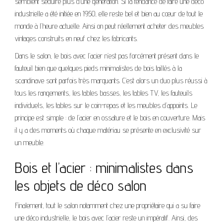
semblent séduire plus d’une génération. Si la tendance de faire une déco
industrielle a été initiée en 1950, elle reste bel et bien au cœur de tout le
monde à l’heure actuelle. Ainsi on peut réellement acheter des meubles
vintages construits en neuf chez les fabricants.
Dans le salon, le bois avec l’acier n’est pas forcément présent dans le
fauteuil bien que quelques pieds minimalistes de bois taillés à la
scandinave sont parfois très marquants. C’est alors un duo plus réussi à
tous les rangements, les tables basses, les tables TV, les fauteuils
individuels, les tables sur le coin-repas et les meubles d’appoints. Le
principe est simple : de l’acier en ossature et le bois en couverture. Mais
il y a des moments où chaque matériau se présente en exclusivité sur
un meuble.
Bois et l’acier : minimalistes dans
les objets de déco salon
Finalement, tout le salon notamment chez une propriétaire qui a su faire
une déco industrielle, le bois avec l’acier reste un impératif. Ainsi, des