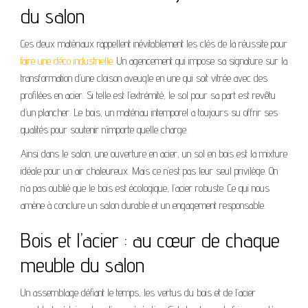
du salon
Ces deux matériaux rappellent inévitablement les clés de la réussite pour
faire une déco industrielle
. Un agencement qui impose sa signature sur la
transformation d’une cloison aveugle en une qui soit vitrée avec des
profilées en acier. Si telle est l’extrémité, le sol pour sa part est revêtu
d’un plancher. Le bois, un matériau intemporel a toujours su offrir ses
qualités pour soutenir n’importe quelle charge.
Ainsi dans le salon, une ouverture en acier, un sol en bois est la mixture
idéale pour un air chaleureux. Mais ce n’est pas leur seul privilège. On
n’a pas oublié que le bois est écologique, l’acier robuste. Ce qui nous
amène à conclure un salon durable et un engagement responsable.
Bois et l’acier : au cœur de chaque
meuble du salon
Un assemblage défiant le temps, les vertus du bois et de l’acier