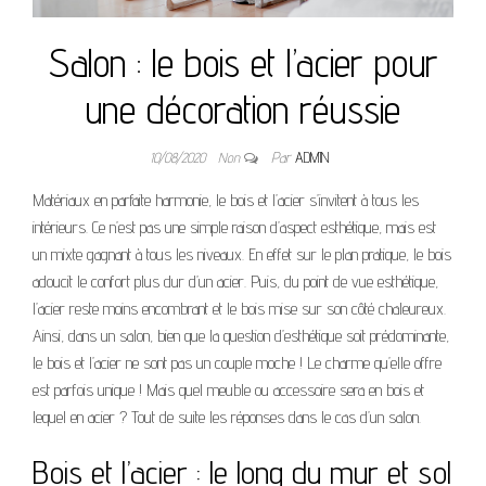
Salon : le bois et l’acier pour
une décoration réussie
10/08/2020
Non
Par
ADMIN
Matériaux en parfaite harmonie, le bois et l’acier s’invitent à tous les
intérieurs. Ce n’est pas une simple raison d’aspect esthétique, mais est
un mixte gagnant à tous les niveaux. En effet sur le plan pratique, le bois
adoucit le confort plus dur d’un acier. Puis, du point de vue esthétique,
l’acier reste moins encombrant et le bois mise sur son côté chaleureux.
Ainsi, dans un salon, bien que la question d’esthétique soit prédominante,
le bois et l’acier ne sont pas un couple moche ! Le charme qu’elle offre
est parfois unique ! Mais quel meuble ou accessoire sera en bois et
lequel en acier ? Tout de suite les réponses dans le cas d’un salon.
Bois et l’acier : le long du mur et sol