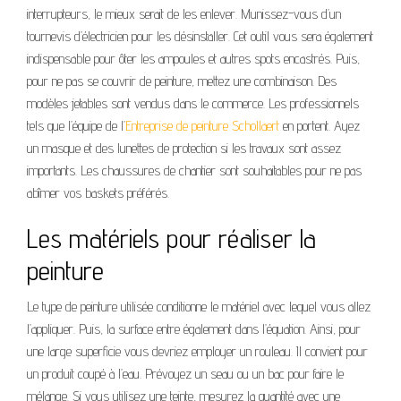
interrupteurs, le mieux serait de les enlever. Munissez-vous d’un
tournevis d’électricien pour les désinstaller. Cet outil vous sera également
indispensable pour ôter les ampoules et autres spots encastrés. Puis,
pour ne pas se couvrir de peinture, mettez une combinaison. Des
modèles jetables sont vendus dans le commerce. Les professionnels
tels que l’équipe de l’
Entreprise de peinture Schollaert
en portent. Ayez
un masque et des lunettes de protection si les travaux sont assez
importants. Les chaussures de chantier sont souhaitables pour ne pas
abîmer vos baskets préférés.
Les matériels pour réaliser la
peinture
Le type de peinture utilisée conditionne le matériel avec lequel vous allez
l’appliquer. Puis, la surface entre également dans l’équation. Ainsi, pour
une large superficie vous devriez employer un rouleau. Il convient pour
un produit coupé à l’eau. Prévoyez un seau ou un bac pour faire le
mélange. Si vous utilisez une teinte, mesurez la quantité avec une