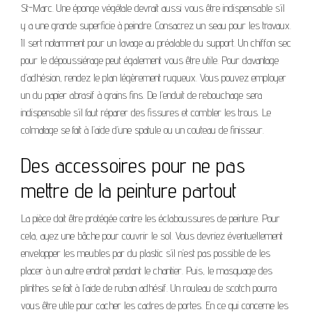
St-Marc. Une éponge végétale devrait aussi vous être indispensable s’il
y a une grande superficie à peindre. Consacrez un seau pour les travaux.
Il sert notamment pour un lavage au préalable du support. Un chiffon sec
pour le dépoussiérage peut également vous être utile. Pour davantage
d’adhésion, rendez le plan légèrement rugueux. Vous pouvez employer
un du papier abrasif à grains fins. De l’enduit de rebouchage sera
indispensable s’il faut réparer des fissures et combler les trous. Le
colmatage se fait à l’aide d’une spatule ou un couteau de finisseur.
Des accessoires pour ne pas
mettre de la peinture partout
La pièce doit être protégée contre les éclaboussures de peinture. Pour
cela, ayez une bâche pour couvrir le sol. Vous devriez éventuellement
envelopper les meubles par du plastic s’il n’est pas possible de les
placer à un autre endroit pendant le chantier. Puis, le masquage des
plinthes se fait à l’aide de ruban adhésif. Un rouleau de scotch pourra
vous être utile pour cacher les cadres de portes. En ce qui concerne les