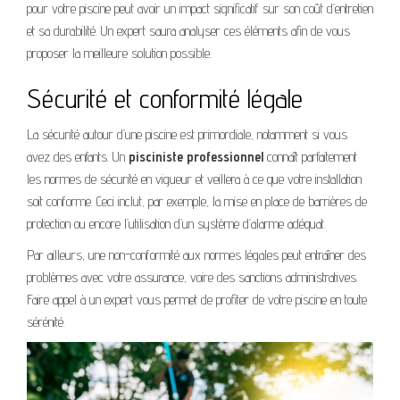
pour votre piscine peut avoir un impact significatif sur son coût d’entretien
et sa durabilité. Un expert saura analyser ces éléments afin de vous
proposer la meilleure solution possible.
Sécurité et conformité légale
La sécurité autour d’une piscine est primordiale, notamment si vous
avez des enfants. Un
pisciniste professionnel
connaît parfaitement
les normes de sécurité en vigueur et veillera à ce que votre installation
soit conforme. Ceci inclut, par exemple, la mise en place de barrières de
protection ou encore l’utilisation d’un système d’alarme adéquat.
Par ailleurs, une non-conformité aux normes légales peut entraîner des
problèmes avec votre assurance, voire des sanctions administratives.
Faire appel à un expert vous permet de profiter de votre piscine en toute
sérénité.