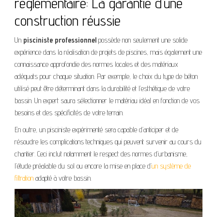
réglementaire: La garantie d’une
construction réussie
Un
pisciniste professionnel
possède non seulement une solide
expérience dans la réalisation de projets de piscines, mais également une
connaissance approfondie des normes locales et des matériaux
adéquats pour chaque situation. Par exemple, le choix du type de béton
utilisé peut être déterminant dans la durabilité et l’esthétique de votre
bassin. Un expert saura sélectionner le matériau idéal en fonction de vos
besoins et des spécificités de votre terrain.
En outre, un pisciniste expérimenté sera capable d’anticiper et de
résoudre les complications techniques qui peuvent survenir au cours du
chantier. Ceci inclut notamment le respect des normes d’urbanisme,
l’étude préalable du sol ou encore la mise en place d’
un système de
filtration
adapté à votre bassin.