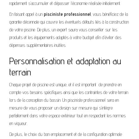
rapidement s’accumuler et dépasser l’économie réalisée initialement.
En faisant appel à un
pisciniste professionnel
, vous bénéficiez de la
garantie décennale qui couvre les éventuels défauts liés à la construction
de votre piscine. De plus, un expert saura vous conseiller sur les
produits et les équipements adaptés à votre budget afin d’éviter des
dépenses supplémentaires inutiles.
Personnalisation et adaptation au
terrain
Chaque projet de piscine est unique, et il est important de prendre en
compte vos besoins spécifiques ainsi que les contraintes de votre terrain
lors de la conception du bassin. Un pisciniste professionnel sera en
mesure de vous proposer un design sur mesure qui s’intègre
parfaitement dans votre espace extérieur tout en respectant les normes
en vigueur.
De plus, le choix du bon emplacement et de la configuration optimale