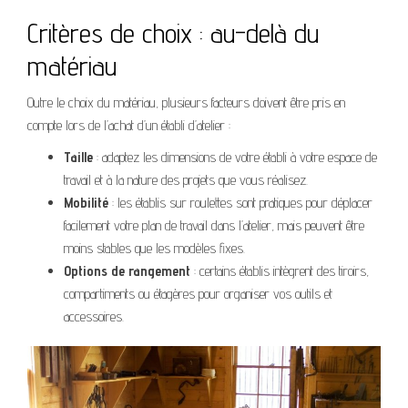
Critères de choix : au-delà du
matériau
Outre le choix du matériau, plusieurs facteurs doivent être pris en
compte lors de l’achat d’un établi d’atelier :
Taille
: adaptez les dimensions de votre établi à votre espace de
travail et à la nature des projets que vous réalisez.
Mobilité
: les établis sur roulettes sont pratiques pour déplacer
facilement votre plan de travail dans l’atelier, mais peuvent être
moins stables que les modèles fixes.
Options de rangement
: certains établis intègrent des tiroirs,
compartiments ou étagères pour organiser vos outils et
accessoires.