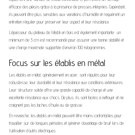
efficace des pièces grâce à la présence de presses intégrées. Cependant,
ils peuvent être plus sensibles aux variations d’humidité et requièrent un
entretien régulier pour préserver leur aspect et leur résistance.
L’épaisseur du plateau de l’établi en bois est également importante : un
minimum de 3 cm est recommandé pour assurer une bonne stabilité et
une charge maximale supportée d’environ 100 kilogrammes.
Focus sur les établis en métal
Les établis en métal, généralement en acier, sont réputés pour leur
robustesse, leur durabilité et leur résistance aux conditions extérieures.
Leur structure solide offre une grande capacité de charge et une
excellente résistance aux chocs. De plus, ils sont faciles à nettoyer et ne
craignent pas les taches d’huile ou de graisse.
En revanche, les établis en métal peuvent être moins confortables pour
travailler sur de longues périodes et générer davantage de bruit lors de
l’utilisation d’outils électriques.