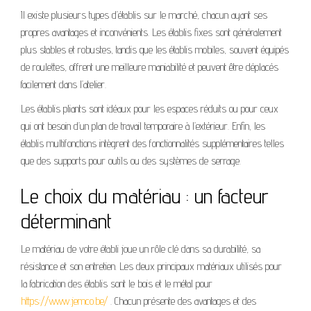
Il existe plusieurs types d’établis sur le marché, chacun ayant ses
propres avantages et inconvénients. Les établis fixes sont généralement
plus stables et robustes, tandis que les établis mobiles, souvent équipés
de roulettes, offrent une meilleure maniabilité et peuvent être déplacés
facilement dans l’atelier.
Les établis pliants sont idéaux pour les espaces réduits ou pour ceux
qui ont besoin d’un plan de travail temporaire à l’extérieur. Enfin, les
établis multifonctions intègrent des fonctionnalités supplémentaires telles
que des supports pour outils ou des systèmes de serrage.
Le choix du matériau : un facteur
déterminant
Le matériau de votre établi joue un rôle clé dans sa durabilité, sa
résistance et son entretien. Les deux principaux matériaux utilisés pour
la fabrication des établis sont le bois et le métal pour
https://www.jemco.be/
. Chacun présente des avantages et des