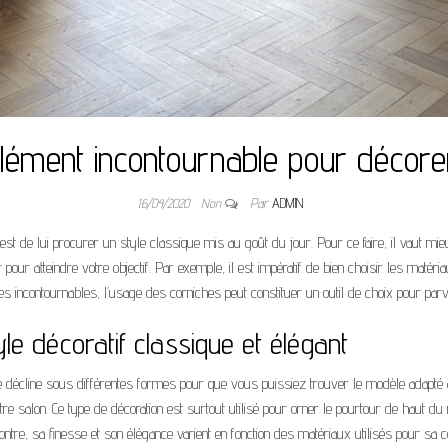
élément incontournable pour décore
16/04/2020
Non
Par
ADMIN
 est de lui procurer un style classique mis au goût du jour. Pour ce faire, il vaut mi
pour atteindre votre objectif. Par exemple, il est impératif de bien choisir les matér
s incontournables, l’usage des corniches peut constituer un outil de choix pour par
tyle décoratif classique et élégant
e se décline sous différentes formes pour que vous puissiez trouver le modèle adapté 
re salon. Ce type de décoration est surtout utilisé pour orner le pourtour de haut d
ontre, sa finesse et son élégance varient en fonction des matériaux utilisés pour sa co