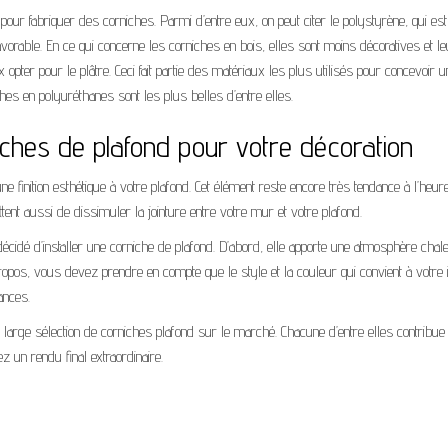
 pour fabriquer des corniches. Parmi d’entre eux, on peut citer le polystyrène, qui e
avorable. En ce qui concerne les corniches en bois, elles sont moins décoratives et leu
ux opter pour le plâtre. Ceci fait partie des matériaux les plus utilisés pour concevoi
iches en polyuréthanes sont les plus belles d’entre elles.
niches de plafond pour votre décoration
e finition esthétique à votre plafond. Cet élément reste encore très tendance à l’heur
tent aussi de dissimuler la jointure entre votre mur et votre plafond.
écidé d’installer une corniche de plafond. D’abord, elle apporte une atmosphère cha
ropos, vous devez prendre en compte que le style et la couleur qui convient à votre i
ances.
large sélection de corniches plafond sur le marché. Chacune d’entre elles contribue à
z un rendu final extraordinaire.