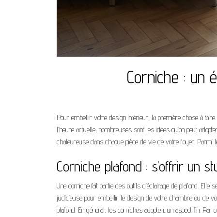
Corniche : un 
Pour embellir votre design intérieur, la première chose à faire
l’heure actuelle, nombreuses sont les idées qu’on peut adopter 
chaleureuse dans chaque pièce de vie de votre foyer. Parmi le
Corniche plafond : s’offrir un s
Une corniche fait partie des outils d’éclairage de plafond. Ell
judicieuse pour embellir le design de votre chambre ou de vot
plafond. En général, les corniches adoptent un aspect fin. Par c