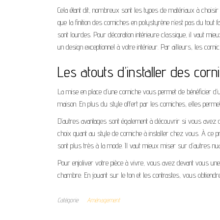
Cela étant dit, nombreux sont les types de matériaux à choisir
que la finition des corniches en polystyrène n’est pas du tout f
sont lourdes. Pour décoration intérieure classique, il vaut mie
un design exceptionnel à votre intérieur. Par ailleurs, les corn
Les atouts d’installer des cor
La mise en place d’une corniche vous permet de bénéficier d’un
maison. En plus du style offert par les corniches, elles permet
D’autres avantages sont également à découvrir si vous avez d
choix quant au style de corniche à installer chez vous. À ce p
sont plus très à la mode. Il vaut mieux miser sur d’autres nu
Pour enjoliver votre pièce à vivre, vous avez devant vous une 
chambre. En jouant sur le ton et les contrastes, vous obtiendre
Catégorie
Aménagement