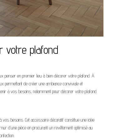
r votre plafond
eux penser en premier lieu à bien décorer votre plafond. À
iaux permettant de créer une ambiance conviviale et
venir à vos besoins, notamment pour décorer votre plafond.
à vos besoins. Cet accessoire décoratif constitue une idée
u mur d’une pièce en procurant un revêtement optimisé au
nfection.