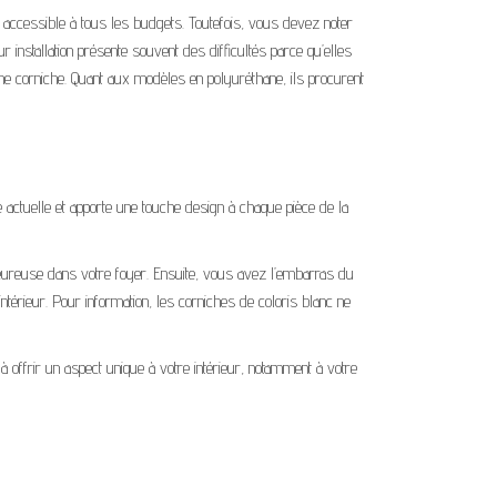
st accessible à tous les budgets. Toutefois, vous devez noter
r installation présente souvent des difficultés parce qu’elles
r une corniche. Quant aux modèles en polyuréthane, ils procurent
e actuelle et apporte une touche design à chaque pièce de la
leureuse dans votre foyer. Ensuite, vous avez l’embarras du
ntérieur. Pour information, les corniches de coloris blanc ne
 offrir un aspect unique à votre intérieur, notamment à votre