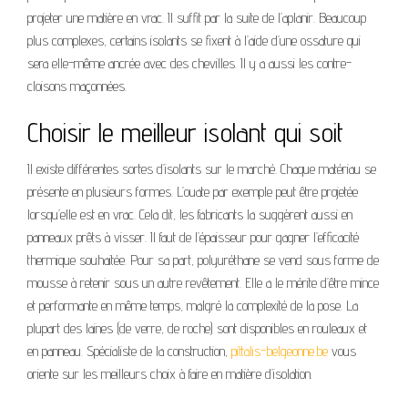
projeter une matière en vrac. Il suffit par la suite de l’aplanir. Beaucoup
plus complexes, certains isolants se fixent à l’aide d’une ossature qui
sera elle-même ancrée avec des chevilles. Il y a aussi les contre-
cloisons maçonnées.
Choisir le meilleur isolant qui soit
Il existe différentes sortes d’isolants sur le marché. Chaque matériau se
présente en plusieurs formes. L’ouate par exemple peut être projetée
lorsqu’elle est en vrac. Cela dit, les fabricants la suggèrent aussi en
panneaux prêts à visser. Il faut de l’épaisseur pour gagner l’efficacité
thermique souhaitée. Pour sa part, polyuréthane se vend sous forme de
mousse à retenir sous un autre revêtement. Elle a le mérite d’être mince
et performante en même temps, malgré la complexité de la pose. La
plupart des laines (de verre, de roche) sont disponibles en rouleaux et
en panneau. Spécialiste de la construction,
pittalis-belgeonne.be
vous
oriente sur les meilleurs choix à faire en matière d’isolation.