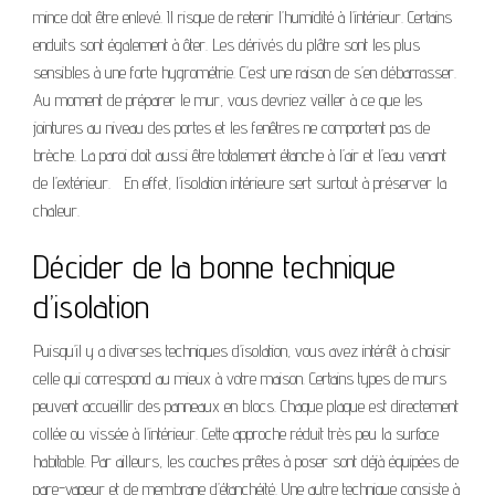
mince doit être enlevé. Il risque de retenir l’humidité à l’intérieur. Certains
enduits sont également à ôter. Les dérivés du plâtre sont les plus
sensibles à une forte hygrométrie. C’est une raison de s’en débarrasser.
Au moment de préparer le mur, vous devriez veiller à ce que les
jointures au niveau des portes et les fenêtres ne comportent pas de
brèche. La paroi doit aussi être totalement étanche à l’air et l’eau venant
de l’extérieur. En effet, l’isolation intérieure sert surtout à préserver la
chaleur.
Décider de la bonne technique
d’isolation
Puisqu’il y a diverses techniques d’isolation, vous avez intérêt à choisir
celle qui correspond au mieux à votre maison. Certains types de murs
peuvent accueillir des panneaux en blocs. Chaque plaque est directement
collée ou vissée à l’intérieur. Cette approche réduit très peu la surface
habitable. Par ailleurs, les couches prêtes à poser sont déjà équipées de
pare-vapeur et de membrane d’étanchéité. Une autre technique consiste à