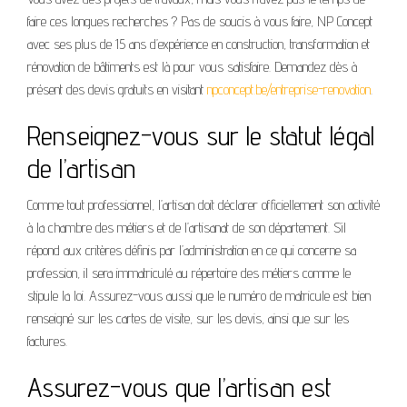
faire ces longues recherches ? Pas de soucis à vous faire, NP Concept
avec ses plus de 15 ans d’expérience en construction, transformation et
rénovation de bâtiments est là pour vous satisfaire. Demandez dès à
présent des devis gratuits en visitant
npconcept.be/entreprise-renovation
.
Renseignez-vous sur le statut légal
de l’artisan
Comme tout professionnel, l’artisan doit déclarer officiellement son activité
à la chambre des métiers et de l’artisanat de son département. S’il
répond aux critères définis par l’administration en ce qui concerne sa
profession, il sera immatriculé au répertoire des métiers comme le
stipule la loi. Assurez-vous aussi que le numéro de matricule est bien
renseigné sur les cartes de visite, sur les devis, ainsi que sur les
factures.
Assurez-vous que l’artisan est