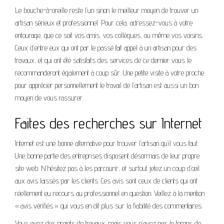
Le bouche-à-oreille reste l’un sinon le meilleur moyen de trouver un
artisan sérieux et professionnel. Pour cela, adressez-vous à votre
entourage, que ce soit vos amis, vos collègues, ou même vos voisins.
Ceux d’entre eux qui ont par le passé fait appel à un artisan pour des
travaux, et qui ont été satisfaits des services de ce dernier vous le
recommanderont également à coup sûr. Une petite visite à votre proche
pour apprécier personnellement le travail de l’artisan est aussi un bon
moyen de vous rassurer.
Faites des recherches sur Internet
Internet est une bonne alternative pour trouver l’artisan qu’il vous faut.
Une bonne partie des entreprises disposent désormais de leur propre
site web. N’hésitez pas à les parcourir, et surtout jetez un coup d’œil
aux avis laissés par les clients. Ces avis sont ceux de clients qui ont
réellement eu recours au professionnel en question. Veillez à la mention
« avis vérifiés » qui vous en dit plus sur la fiabilité des commentaires.
Vous avez des projets de travaux, mais vous n’avez pas le temps de