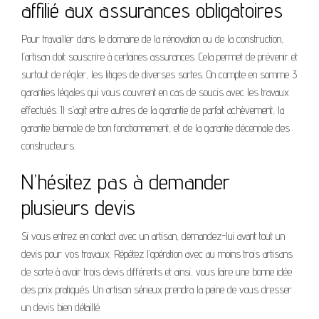
affilié aux assurances obligatoires
Pour travailler dans le domaine de la rénovation ou de la construction,
l’artisan doit souscrire à certaines assurances. Cela permet de prévenir et
surtout de régler, les litiges de diverses sortes. On compte en somme 3
garanties légales qui vous couvrent en cas de soucis avec les travaux
effectués. Il s’agit entre autres de la garantie de parfait achèvement, la
garantie biennale de bon fonctionnement, et de la garantie décennale des
constructeurs.
N’hésitez pas à demander
plusieurs devis
Si vous entrez en contact avec un artisan, demandez-lui avant tout un
devis pour vos travaux. Répétez l’opération avec au moins trois artisans
de sorte à avoir trois devis différents et ainsi, vous faire une bonne idée
des prix pratiqués. Un artisan sérieux prendra la peine de vous dresser
un devis bien détaillé.