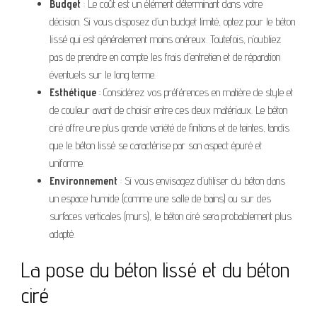
Budget
: Le coût est un élément déterminant dans votre
décision. Si vous disposez d’un budget limité, optez pour le béton
lissé qui est généralement moins onéreux. Toutefois, n’oubliez
pas de prendre en compte les frais d’entretien et de réparation
éventuels sur le long terme.
Esthétique
: Considérez vos préférences en matière de style et
de couleur avant de choisir entre ces deux matériaux. Le béton
ciré offre une plus grande variété de finitions et de teintes, tandis
que le béton lissé se caractérise par son aspect épuré et
uniforme.
Environnement
: Si vous envisagez d’utiliser du béton dans
un espace humide (comme une salle de bains) ou sur des
surfaces verticales (murs), le béton ciré sera probablement plus
adapté.
La pose du béton lissé et du béton
ciré