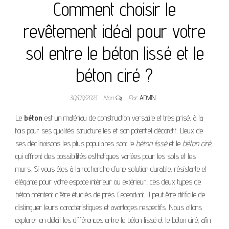
Comment choisir le
revêtement idéal pour votre
sol entre le béton lissé et le
béton ciré ?
30/09/2023
Non
Par
ADMIN
Le
béton
est un matériau de construction versatile et très prisé, à la
fois pour ses qualités structurelles et son potentiel décoratif. Deux de
ses déclinaisons les plus populaires sont le
béton lissé
et le
béton ciré
,
qui offrent des possibilités esthétiques variées pour les sols et les
murs. Si vous êtes à la recherche d’une solution durable, résistante et
élégante pour votre espace intérieur ou extérieur, ces deux types de
béton méritent d’être étudiés de près. Cependant, il peut être difficile de
distinguer leurs caractéristiques et avantages respectifs. Nous allons
explorer en détail les différences entre le béton lissé et le béton ciré, afin