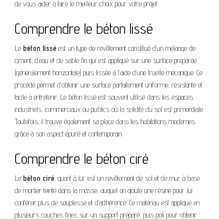
de vous aider à faire le meilleur choix pour votre projet.
Comprendre le béton lissé
Le
béton lissé
est un type de revêtement constitué d’un mélange de
ciment, d’eau et de sable fin qui est appliqué sur une surface préparée
(généralement horizontale) puis lissée à l’aide d’une truelle mécanique. Ce
procédé permet d’obtenir une surface parfaitement uniforme, résistante et
facile à entretenir. Le béton lissé est souvent utilisé dans les espaces
industriels, commerciaux ou publics où la solidité du sol est primordiale.
Toutefois, il trouve également sa place dans les habitations modernes
grâce à son aspect épuré et contemporain.
Comprendre le béton ciré
Le
béton ciré
, quant à lui, est un revêtement de sol et de mur à base
de mortier teinté dans la masse, auquel on ajoute une résine pour lui
conférer plus de souplesse et d’adhérence. Ce matériau est appliqué en
plusieurs couches fines sur un support préparé, puis poli pour obtenir