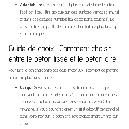
Adaptabilité
: Le béton ciré est plus polyvalent que le béton
lissé car il peut être appliqué sur des surfaces verticales (murs)
et dans des espaces humides (salles de bains, douches). De
plus, il offre une palette de couleurs et de finitions plus large que
son homologue.
Guide de choix : Comment choisir
entre le béton lissé et le béton ciré
Pour faire le bon choix entre ces deux matériaux, il convient de prendre
en compte plusieurs critères :
Usage
: Si vous recherchez un revêtement pour un espace
industriel ou commercial soumis à des contraintes mécaniques
importantes, le béton lissé sera sans doute plus adapté. En
revanche, si vous souhaitez créer un effet décoratif personnalisé
dans votre intérieur, le béton ciré sera probablement un meilleur
choix.