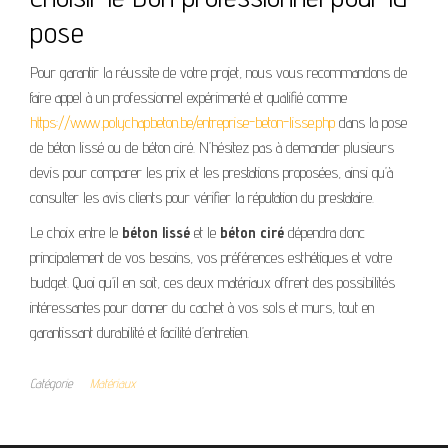
pose
Pour garantir la réussite de votre projet, nous vous recommandons de
faire appel à un professionnel expérimenté et qualifié comme
https://www.polychapbeton.be/entreprise-beton-lisse.php
dans la pose
de béton lissé ou de béton ciré. N’hésitez pas à demander plusieurs
devis pour comparer les prix et les prestations proposées, ainsi qu’à
consulter les avis clients pour vérifier la réputation du prestataire.
Le choix entre le
béton lissé
et le
béton ciré
dépendra donc
principalement de vos besoins, vos préférences esthétiques et votre
budget. Quoi qu’il en soit, ces deux matériaux offrent des possibilités
intéressantes pour donner du cachet à vos sols et murs, tout en
garantissant durabilité et facilité d’entretien.
Catégorie
Matériaux