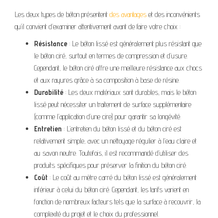
Les deux types de béton présentent
des avantages
et des inconvénients
qu’il convient d’examiner attentivement avant de faire votre choix :
Résistance
: Le béton lissé est généralement plus résistant que
le béton ciré, surtout en termes de compression et d’usure.
Cependant, le béton ciré offre une meilleure résistance aux chocs
et aux rayures grâce à sa composition à base de résine.
Durabilité
: Les deux matériaux sont durables, mais le béton
lissé peut nécessiter un traitement de surface supplémentaire
(comme l’application d’une cire) pour garantir sa longévité.
Entretien
: L’entretien du béton lissé et du béton ciré est
relativement simple, avec un nettoyage régulier à l’eau claire et
au savon neutre. Toutefois, il est recommandé d’utiliser des
produits spécifiques pour préserver la finition du béton ciré.
Coût
: Le coût au mètre carré du béton lissé est généralement
inférieur à celui du béton ciré. Cependant, les tarifs varient en
fonction de nombreux facteurs tels que la surface à recouvrir, la
complexité du projet et le choix du professionnel.