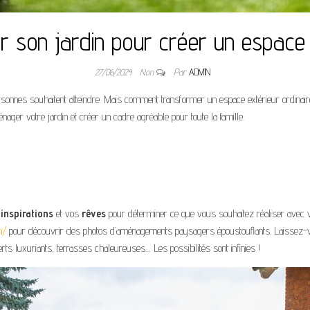
son jardin pour créer un espace e
27/06/2024
Non
Par
ADMIN
sonnes souhaitent atteindre. Mais comment transformer un espace extérieur ordinaire
nager votre jardin et créer un cadre agréable pour toute la famille.
s
inspirations
et vos
rêves
pour déterminer ce que vous souhaitez réaliser avec 
m/
pour découvrir des photos d’aménagements paysagers époustouflants. Laissez-
rts luxuriants, terrasses chaleureuses… Les possibilités sont infinies !