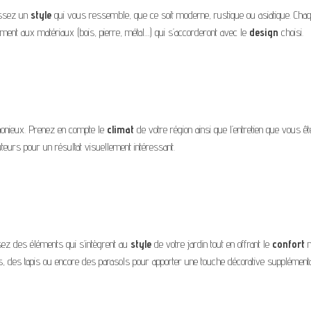
sissez un
style
qui vous ressemble, que ce soit moderne, rustique ou asiatique. Chaq
ent aux matériaux (bois, pierre, métal…) qui s’accorderont avec le
design
choisi.
monieux. Prenez en compte le
climat
de votre région ainsi que l’entretien que vous 
auteurs pour un résultat visuellement intéressant.
issez des éléments qui s’intègrent au
style
de votre jardin tout en offrant le
confort
n
, des tapis ou encore des parasols pour apporter une touche décorative supplémenta