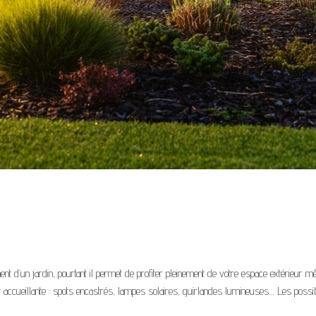
 d’un jardin, pourtant il permet de profiter pleinement de votre espace extérieur m
 accueillante : spots encastrés, lampes solaires, guirlandes lumineuses… Les possi