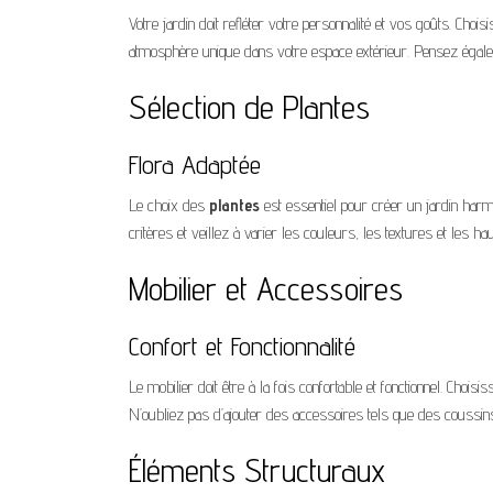
Votre jardin doit refléter votre personnalité et vos goûts. Choi
atmosphère unique dans votre espace extérieur. Pensez égalem
Sélection de Plantes
Flora Adaptée
Le choix des
plantes
est essentiel pour créer un jardin har
critères et veillez à varier les couleurs, les textures et les h
Mobilier et Accessoires
Confort et Fonctionnalité
Le mobilier doit être à la fois confortable et fonctionnel. Chois
N’oubliez pas d’ajouter des accessoires tels que des coussins
Éléments Structuraux