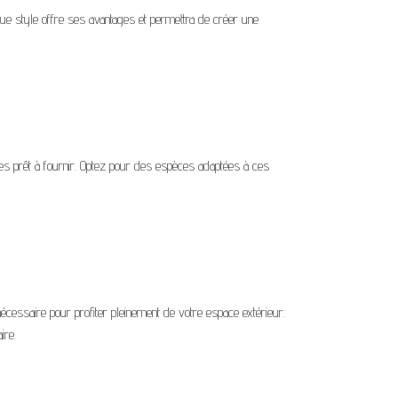
ue style offre ses avantages et permettra de créer une
êtes prêt à fournir. Optez pour des espèces adaptées à ces
écessaire pour profiter pleinement de votre espace extérieur.
ire.