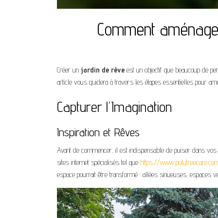
Comment aménager 
Créer un
jardin de rêve
est un objectif que beaucoup de per
article vous guidera à travers les étapes essentielles pour amé
Capturer l’Imagination
Inspiration et Rêves
Avant de commencer, il est indispensable de puiser dans vo
sites internet spécialisés tel que
https://www.polytreecare.co
espace pourrait être transformé : allées sinueuses, espaces ve